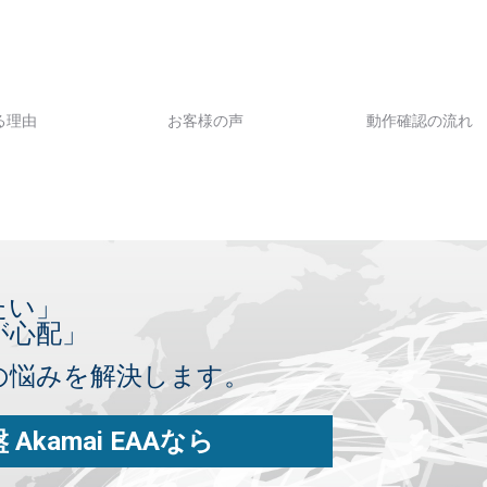
る理由
お客様の声
動作確認
の流れ
たい」
が心配」
の悩みを解決します。
kamai EAAなら