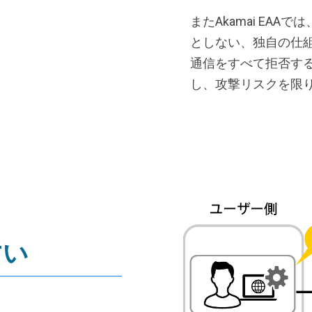
またAkamai EA
としない、独自の仕
通信をすべて拒否す
し、攻撃リスクを限
すい